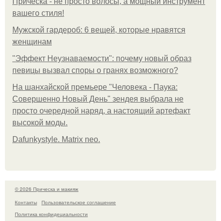
Прическа - не просто волосы, а мощный инструмент
вашего стиля!
Мужской гардероб: 6 вещей, которые нравятся
женщинам
"Эффект Неузнаваемости": почему новый образ
певицы вызвал споры о гранях возможного?
На шанхайской премьере "Человека - Паука:
Совершенно Новый День" зендея выбрала не
просто очередной наряд, а настоящий артефакт
высокой моды.
Dafunkystyle. Matrix neo.
© 2026 Прическа и макияж
Контакты
Пользовательское соглашение
Политика конфидециальности