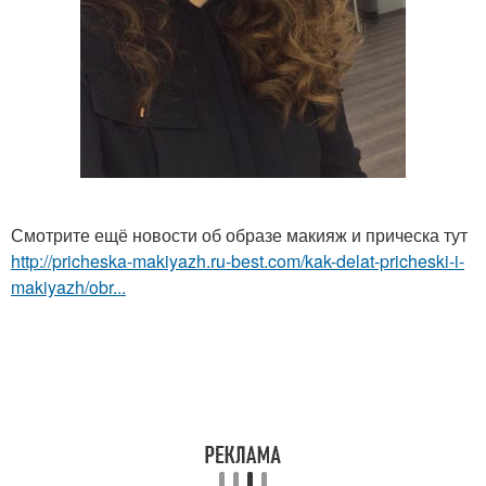
Смотрите ещё новости об образе макияж и прическа тут
http://pricheska-makiyazh.ru-best.com/kak-delat-pricheski-i-
makiyazh/obr...