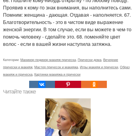
66. Пошлите кому-нибудь открытку - по любому поводу.
Проявив к кому-то знак внимания, вы наполнитесь сами.
Помним: женщина - дающая. Отдавая - наполняется. 67.
Благотворительность - это в чистом виде выражение
женской энергии. В том случае, если вы можете в чем-то
помочь человеку - сделайте это. 68. поменяйте цвет
волос - если в вашей жизни наступила затяжна.
Категории:
Маникюр педикюр макияж прическа
,
Прически дома
,
Вечерние
прически и макияж
,
Мастер причесок и макияжа
,
Игры макияж и прически
,
Образ
макияж и прическа
,
Картинки макияжа и прически
Читайте также