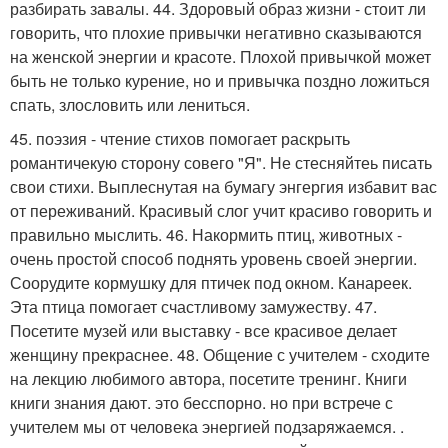
разбирать завалы. 44. Здоровый образ жизни - стоит ли
говорить, что плохие привычки негативно сказываются
на женской энергии и красоте. Плохой привычкой может
быть не только курение, но и привычка поздно ложиться
спать, злословить или лениться.
45. поэзия - чтение стихов помогает раскрыть
романтичекую сторону совего "Я". Не стесняйтеь писать
свои стихи. Выплеснутая на бумагу энгергия избавит вас
от переживаний. Красивый слог учит красиво говорить и
правильно мыслить. 46. Накормить птиц, животных -
очень простой способ поднять уровень своей энергии.
Соорудите кормушку для птичек под окном. Канареек.
Эта птица помогает счастливому замужеству. 47.
Посетите музей или выставку - все красивое делает
женщину прекраснее. 48. Общение с учителем - сходите
на лекцию любимого автора, посетите тренинг. Книги
книги знания дают. это бесспорно. но при встрече с
учителем мы от человека энергией подзаряжаемся. .