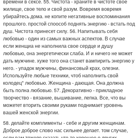
времени в сексе. 55. Чистота - храните в чистоте свое
жилище, свое тело и свой разум. Вовремя вовремя
убирайтесь дома. не копите негативные воспоминания
прошлого. простой споособ поднять энергию - встать под
душ. Чистота принесет силу. 56. Напитывать себя
любовью - один из самых важных аспектов. В случае
если женщиа не наполнила свое сердце и душу
любовью, она энергетически слаба. И и ничего не может
дать мужчине. хуже того она станет вампирить энергию у
него. - упадок мужчины, финансовый крах, олезни.
Используйте любые техники, чтоб наполнить свой
колодец" любовью. Женщина - дающая. Она должна
быть полна любовью. 57. Декоративно - прикладное
творчество - вязание, вышивание, лепка. Все, что вы
можетет вторить своими руками поднимает уровень
вашей женской энергии.
58. делайте комплименты - себе и другим женщинам.
Доброе доброе слово нас сильнее делает. том случае,
если вам тяжело сказать что-то хорошее о других