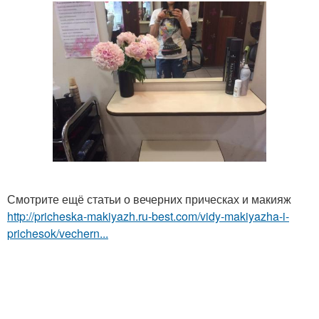
Смотрите ещё статьи о вечерних прическах и макияж
http://pricheska-makiyazh.ru-best.com/vidy-makiyazha-i-
prichesok/vechern...