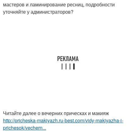
мастеров и ламинирование ресниц, подробности
уточняйте у администраторов?
Читайте далее о вечерних прическах и макияж
http://pricheska-makiyazh.ru-best.com/vidy-makiyazha-i-
prichesok/vechern...