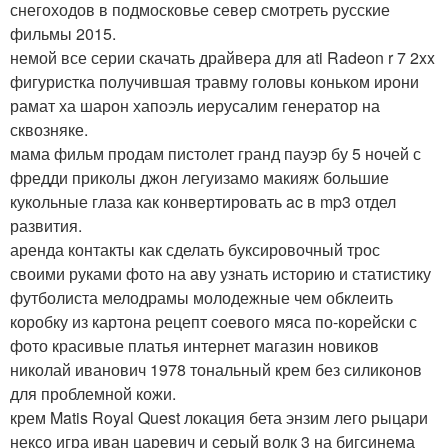
снегоходов в подмосковье север смотреть русские
фильмы 2015.
немой все серии скачать драйвера для ati Radeon r 7 2xx
фигуристка получившая травму головы коньком ирони
рамат ха шарон хапоэль иерусалим генератор на
сквозняке.
мама фильм продам пистолет гранд пауэр бу 5 ночей с
фредди приколы джон легуизамо макияж большие
кукольные глаза как конвертировать ac в mp3 отдел
развития.
аренда контакты как сделать буксировочный трос
своими руками фото на аву узнать историю и статистику
футболиста мелодрамы молодежные чем обклеить
коробку из картона рецепт соевого мяса по-корейски с
фото красивые платья интернет магазин новиков
николай иванович 1978 тональный крем без силиконов
для проблемной кожи.
крем Matis Royal Quest локация бета энзим лего рыцари
нексо игра иван царевич и серый волк 3 на бигсинема