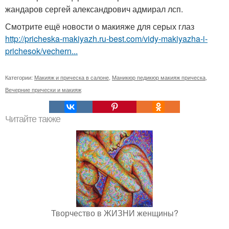
жандаров сергей александрович адмирал лсп.
Смотрите ещё новости о макияже для серых глаз
http://pricheska-makiyazh.ru-best.com/vidy-makiyazha-i-
prichesok/vechern...
Категории:
Макияж и прическа в салоне
,
Маникюр педикюр макияж прическа
,
Вечерние прически и макияж
Читайте также
Творчество в ЖИЗНИ женщины?