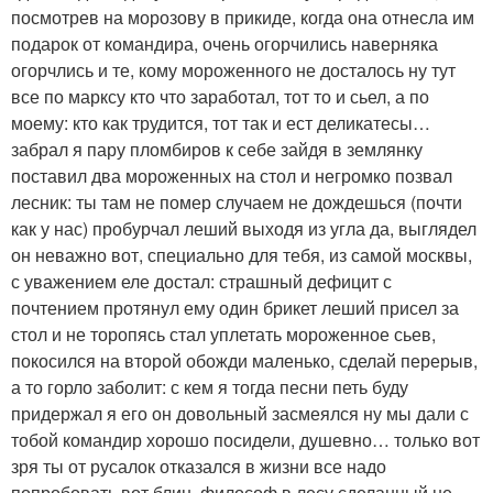
посмотрев на морозову в прикиде, когда она отнесла им
подарок от командира, очень огорчились наверняка
огорчлись и те, кому мороженного не досталось ну тут
все по марксу кто что заработал, тот то и сьел, а по
моему: кто как трудится, тот так и ест деликатесы…
забрал я пару пломбиров к себе зайдя в землянку
поставил два мороженных на стол и негромко позвал
лесник: ты там не помер случаем не дождешься (почти
как у нас) пробурчал леший выходя из угла да, выглядел
он неважно вот, специально для тебя, из самой москвы,
с уважением еле достал: страшный дефицит с
почтением протянул ему один брикет леший присел за
стол и не торопясь стал уплетать мороженное сьев,
покосился на второй обожди маленько, сделай перерыв,
а то горло заболит: с кем я тогда песни петь буду
придержал я его он довольный засмеялся ну мы дали с
тобой командир хорошо посидели, душевно… только вот
зря ты от русалок отказался в жизни все надо
попробовать вот блин, философ в лесу сделанный не