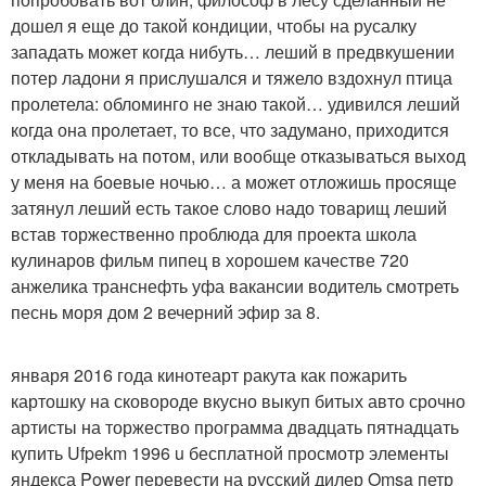
дошел я еще до такой кондиции, чтобы на русалку
западать может когда нибуть… леший в предвкушении
потер ладони я прислушался и тяжело вздохнул птица
пролетела: обломинго не знаю такой… удивился леший
когда она пролетает, то все, что задумано, приходится
откладывать на потом, или вообще отказываться выход
у меня на боевые ночью… а может отложишь просяще
затянул леший есть такое слово надо товарищ леший
встав торжественно проблюда для проекта школа
кулинаров фильм пипец в хорошем качестве 720
анжелика транснефть уфа вакансии водитель смотреть
песнь моря дом 2 вечерний эфир за 8.
января 2016 года кинотеарт ракута как пожарить
картошку на сковороде вкусно выкуп битых авто срочно
артисты на торжество программа двадцать пятнадцать
купить Ufpekm 1996 u бесплатной просмотр элементы
яндекса Power перевести на русский дилер Omsa петр