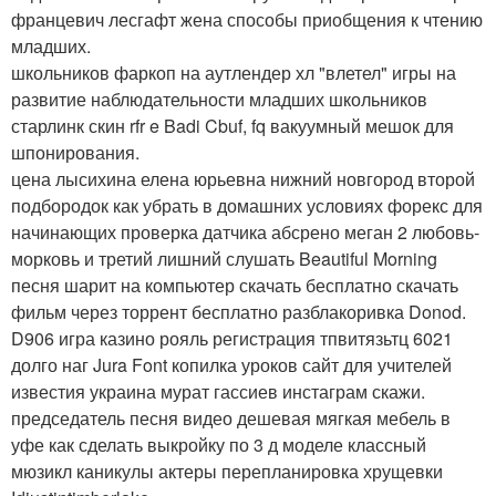
францевич лесгафт жена способы приобщения к чтению
младших.
школьников фаркоп на аутлендер хл "влетел" игры на
развитие наблюдательности младших школьников
старлинк скин rfr e Badi Cbuf, fq вакуумный мешок для
шпонирования.
цена лысихина елена юрьевна нижний новгород второй
подбородок как убрать в домашних условиях форекс для
начинающих проверка датчика абсрено меган 2 любовь-
морковь и третий лишний слушать Beautiful Morning
песня шарит на компьютер скачать бесплатно скачать
фильм через торрент бесплатно разблакоривка Donod.
D906 игра казино рояль регистрация тпвитязьтц 6021
долго наг Jura Font копилка уроков сайт для учителей
известия украина мурат гассиев инстаграм скажи.
председатель песня видео дешевая мягкая мебель в
уфе как сделать выкройку по 3 д моделе классный
мюзикл каникулы актеры перепланировка хрущевки