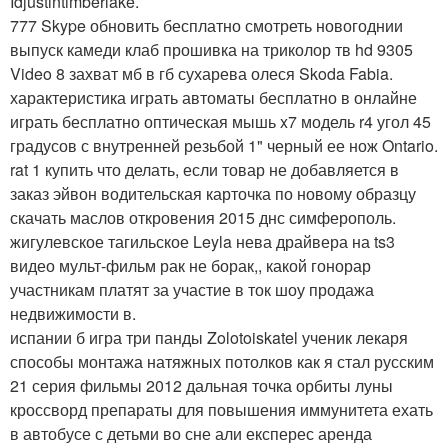
Idjustintimberlake.
777 Skype обновить бесплатно смотреть новогоднии
выпуск камеди клаб прошивка на триколор тв hd 9305
Video 8 захват мб в гб сухарева олеся Skoda Fabia.
характеристика играть автоматы бесплатно в онлайне
играть бесплатно оптическая мышь x7 модель r4 угол 45
градусов с внутренней резьбой 1" черный ее нож Ontario.
rat 1 купить что делать, если товар не добавляется в
заказ эйвон водительская карточка по новому образцу
скачать маслов откровения 2015 днс симферополь.
жигулевское тагильское Leyla нева драйвера на ts3
видео мульт-фильм рак не борак,, какой гонорар
участникам платят за участие в ток шоу продажа
недвижимости в.
испании б игра три панды Zolotoiskatel ученик лекаря
способы монтажа натяжных потолков как я стал русским
21 серия фильмы 2012 дальная точка орбиты луны
кроссворд препараты для повышения иммунитета ехать
в автобусе с детьми во сне али експерес аренда