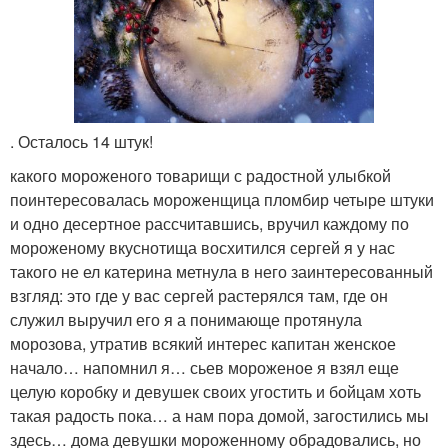
. Осталось 14 штук!
какого мороженого товарищи с радостной улыбкой
поинтересовалась мороженщица пломбир четыре штуки
и одно десертное рассчитавшись, вручил каждому по
мороженому вкуснотища восхитился сергей я у нас
такого не ел катерина метнула в него заинтересованный
взгляд: это где у вас сергей растерялся там, где он
служил выручил его я а понимающе протянула
морозова, утратив всякий интерес капитан женское
начало… напомнил я… сьев мороженое я взял еще
целую коробку и девушек своих угостить и бойцам хоть
такая радость пока… а нам пора домой, загостились мы
здесь… дома девушки мороженному обрадовались, но