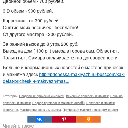
Двойной обьем - 700 рублей.
3 D обьем - 900 рублей.
Коррекция - от 300 рублей.
Снятие моих ресничек - бесплатно!
От другого мастера - 200 рублей.
За ранний вызов до 8 утра 200 руб.
Выезд на дом ( 100 р. ) выезд в города сам. Области: г.
Тольятти, г. Самара оплачивается по договорённости.
Больше информационных новостей о мастере причесок
и макияжа здесь
http://pricheska-makiyazh.ru-best.com/kak-
delat-pricheski-i-makiyazh/mas...
Категории:
Свадебные прически и макияж
,
Вечерние прически и макияж
,
Цены на
прически и макияж
,
Подбор причесок и макияжа онлайн
,
Прическа и макияж
бесплатно
,
Мастер причесок и макияжа
,
Прическа и макияж с выездом на дом
Читайте также