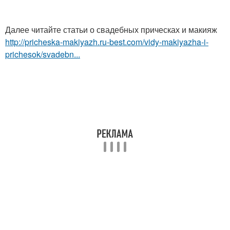
Далее читайте статьи о свадебных прическах и макияж
http://pricheska-makiyazh.ru-best.com/vidy-makiyazha-i-
prichesok/svadebn...