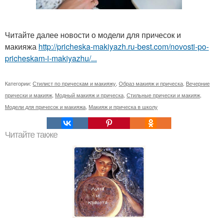
Читайте далее новости о модели для причесок и
макияжа
http://pricheska-makiyazh.ru-best.com/novosti-po-
pricheskam-i-makiyazhu/...
Категории:
Стилист по прическам и макияжу
,
Образ макияж и прическа
,
Вечерние
прически и макияж
,
Модный макияж и прическа
,
Стильные прически и макияж
,
Модели для причесок и макияжа
,
Макияж и прическа в школу
Читайте также