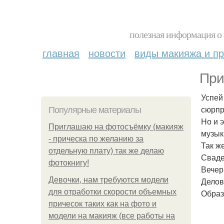
полезная информация о 
главная
новости
виды макияжа и пр
При
Успей
сюрпр
Популярные материалы
Но и 
Приглашаю на фотосъёмку (макияж
музык
- прическа по желанию за
Так ж
отдельную плату) так же делаю
Сваде
фотокнигу!
Вечерн
Девочки, нам требуются модели
Делов
для отработки скорости объемных
Образ
причесок таких как на фото и
модели на макияж (все работы на