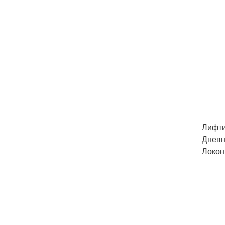
Лифти
Дневн
Локон