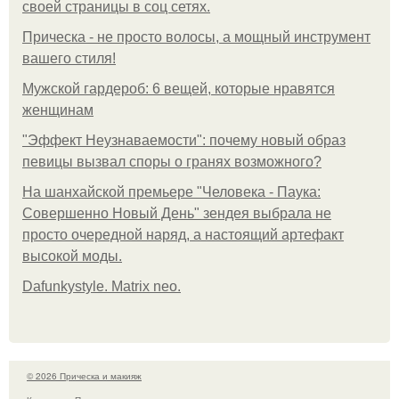
своей страницы в соц сетях.
Прическа - не просто волосы, а мощный инструмент
вашего стиля!
Мужской гардероб: 6 вещей, которые нравятся
женщинам
"Эффект Неузнаваемости": почему новый образ
певицы вызвал споры о гранях возможного?
На шанхайской премьере "Человека - Паука:
Совершенно Новый День" зендея выбрала не
просто очередной наряд, а настоящий артефакт
высокой моды.
Dafunkystyle. Matrix neo.
© 2026 Прическа и макияж