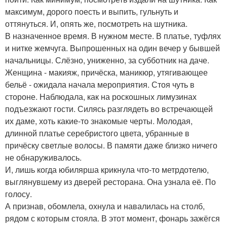
максимум, дорого поесть и выпить, гульнуть и
оттянуться. И, опять же, посмотреть на шутника.
В назначенное время. В нужном месте. В платье, туфлях
и нитке жемчуга. Выпрошенных на один вечер у бывшей
начальницы. Слёзно, униженно, за субботник на даче.
Женщина - макияж, причёска, маникюр, утягивающее
бельё - ожидала начала мероприятия. Стоя чуть в
стороне. Наблюдала, как на роскошных лимузинах
подъезжают гости. Силясь разглядеть во встречающей
их даме, хоть какие-то знакомые черты. Молодая,
длинной платье серебристого цвета, убранные в
причёску светлые волосы. В памяти даже близко ничего
не обнаруживалось.
И, лишь когда юбилярша крикнула что-то метрдотелю,
выглянувшему из дверей ресторана. Она узнала её. По
голосу.
А признав, обомлела, охнула и навалилась на столб,
рядом с которым стояла. В этот момент, фонарь зажёгся