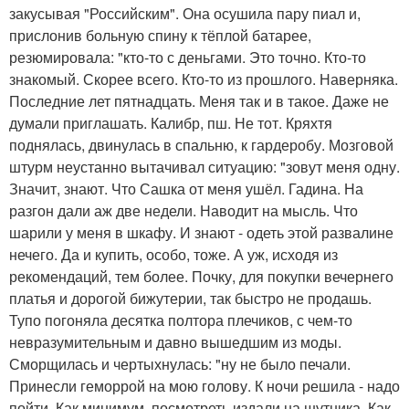
закусывая "Российским". Она осушила пару пиал и,
прислонив больную спину к тёплой батарее,
резюмировала: "кто-то с деньгами. Это точно. Кто-то
знакомый. Скорее всего. Кто-то из прошлого. Наверняка.
Последние лет пятнадцать. Меня так и в такое. Даже не
думали приглашать. Калибр, пш. Не тот. Кряхтя
поднялась, двинулась в спальню, к гардеробу. Мозговой
штурм неустанно вытачивал ситуацию: "зовут меня одну.
Значит, знают. Что Сашка от меня ушёл. Гадина. На
разгон дали аж две недели. Наводит на мысль. Что
шарили у меня в шкафу. И знают - одеть этой развалине
нечего. Да и купить, особо, тоже. А уж, исходя из
рекомендаций, тем более. Почку, для покупки вечернего
платья и дорогой бижутерии, так быстро не продашь.
Тупо погоняла десятка полтора плечиков, с чем-то
невразумительным и давно вышедшим из моды.
Сморщилась и чертыхнулась: "ну не было печали.
Принесли геморрой на мою голову. К ночи решила - надо
пойти. Как минимум, посмотреть издали на шутника. Как