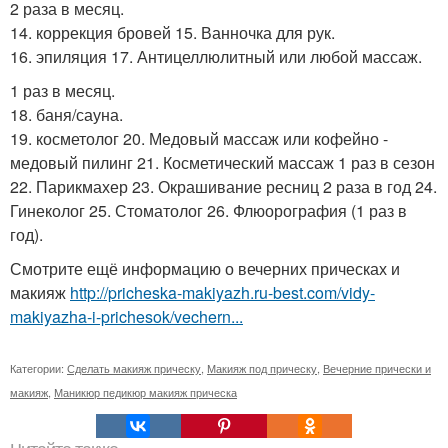
2 раза в месяц.
14. коррекция бровей 15. Ванночка для рук.
16. эпиляция 17. Антицеллюлитный или любой массаж.
1 раз в месяц.
18. баня/сауна.
19. косметолог 20. Медовый массаж или кофейно -
медовый пилинг 21. Косметический массаж 1 раз в сезон
22. Парикмахер 23. Окрашивание ресниц 2 раза в год 24.
Гинеколог 25. Стоматолог 26. Флюорография (1 раз в
год).
Смотрите ещё информацию о вечерних прическах и
макияж
http://pricheska-makiyazh.ru-best.com/vidy-
makiyazha-i-prichesok/vechern...
Категории:
Сделать макияж прическу
,
Макияж под прическу
,
Вечерние прически и
макияж
,
Маникюр педикюр макияж прическа