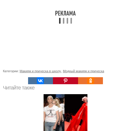
Категории:
Макияж и прическа в школу
,
Модный макияж и прическа
Читайте также