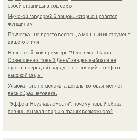
своей страницы в соц сетях.
Мужской гардероб: 6 вещей, которые нравятся
женщинам
Прическа - не просто волосы, а мощный инструмент
вашего стиля!
На шанхайской премьере "Человека - Паука:
Совершенно Новый День" зендея выбрала не
просто очередной наряд, а настоящий артефакт
высокой моды.
Улыбка - это не мелочь, а деталь, которая меняет
весь образ человека.
"Эффект Неузнаваемости": почему новый образ
певицы вызвал споры о гранях возможного?