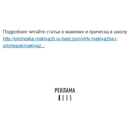
Подробнее читайте статьи о макияже и прическа в школу
http://pricheska-makiyazh.ru-best.com/vidy-makiyazha-i-
prichesok/makiyaz...