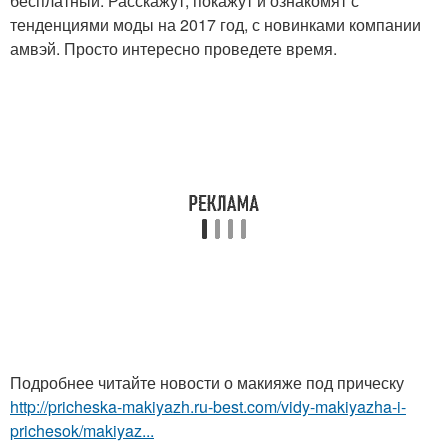
бесплатный. Расскажут, покажут и ознакомят с
тенденциями моды на 2017 год, с новинками компании
амвэй. Просто интересно проведете время.
Подробнее читайте новости о макияже под прическу
http://pricheska-makiyazh.ru-best.com/vidy-makiyazha-i-
prichesok/makiyaz...