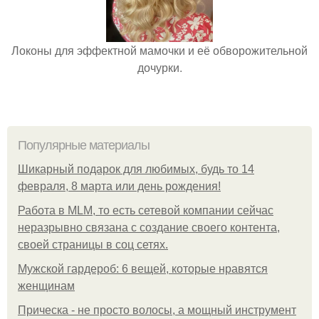
Локоны для эффектной мамочки и её обворожительной
дочурки.
Популярные материалы
Шикарный подарок для любимых, будь то 14
февраля, 8 марта или день рождения!
Работа в MLM, то есть сетевой компании сейчас
неразрывно связана с создание своего контента,
своей страницы в соц сетях.
Мужской гардероб: 6 вещей, которые нравятся
женщинам
Прическа - не просто волосы, а мощный инструмент