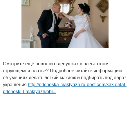
Смотрите ещё новости о девушках в элегантном
струющемся платье? Подробнее читайте информацию
об умениях делать лёгкий макияж и подбирать под образ
украшения
http://pricheska-makiyazh.ru-best.com/kak-delat-
pricheski-i-makiyazh/obr...