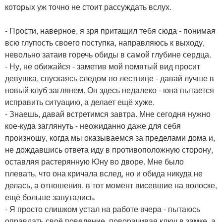
которых уж точно не стоит рассуждать вслух.
- Прости, наверное, я зря притащил тебя сюда - понимая
всю глупость своего поступка, направляюсь к выходу,
невольно затаив горечь обиды в самой глубине сердца.
- Ну, не обижайся - заметив мой помятый вид просит
девушка, спускаясь следом по лестнице - давай лучше в
новый клуб заглянем. Он здесь недалеко - юна пытается
исправить ситуацию, а делает ещё хуже.
- Знаешь, давай встретимся завтра. Мне сегодня нужно
кое-куда заглянуть - неожиданно даже для себя
произношу, когда мы оказываемся за пределами дома и,
не дождавшись ответа иду в противоположную сторону,
оставляя растерянную Юну во дворе. Мне было
плевать, что она кричала вслед, но и обида никуда не
делась, а отношения, в тот момент висевшие на волоске,
ещё больше запутались.
- Я просто слишком устал на работе вчера - пытаюсь
оправдать своё поведение, поворачивая ключ в замке, а