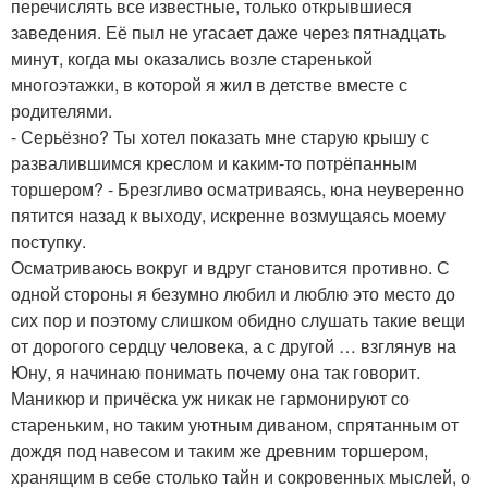
перечислять все известные, только открывшиеся
заведения. Её пыл не угасает даже через пятнадцать
минут, когда мы оказались возле старенькой
многоэтажки, в которой я жил в детстве вместе с
родителями.
- Серьёзно? Ты хотел показать мне старую крышу с
развалившимся креслом и каким-то потрёпанным
торшером? - Брезгливо осматриваясь, юна неуверенно
пятится назад к выходу, искренне возмущаясь моему
поступку.
Осматриваюсь вокруг и вдруг становится противно. С
одной стороны я безумно любил и люблю это место до
сих пор и поэтому слишком обидно слушать такие вещи
от дорогого сердцу человека, а с другой … взглянув на
Юну, я начинаю понимать почему она так говорит.
Маникюр и причёска уж никак не гармонируют со
стареньким, но таким уютным диваном, спрятанным от
дождя под навесом и таким же древним торшером,
хранящим в себе столько тайн и сокровенных мыслей, о