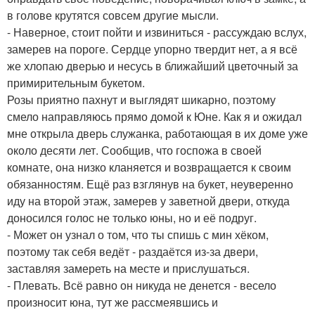
в голове крутятся совсем другие мысли.
- Наверное, стоит пойти и извиниться - рассуждаю вслух,
замерев на пороге. Сердце упорно твердит нет, а я всё
же хлопаю дверью и несусь в ближайший цветочный за
примирительным букетом.
Розы приятно пахнут и выглядят шикарно, поэтому
смело направляюсь прямо домой к Юне. Как я и ожидал
мне открыла дверь служанка, работающая в их доме уже
около десяти лет. Сообщив, что госпожа в своей
комнате, она низко кланяется и возвращается к своим
обязанностям. Ещё раз взглянув на букет, неуверенно
иду на второй этаж, замерев у заветной двери, откуда
доносился голос не только юны, но и её подруг.
- Может он узнал о том, что ты спишь с мин хёком,
поэтому так себя ведёт - раздаётся из-за двери,
заставляя замереть на месте и прислушаться.
- Плевать. Всё равно он никуда не денется - весело
произносит юна, тут же рассмеявшись и