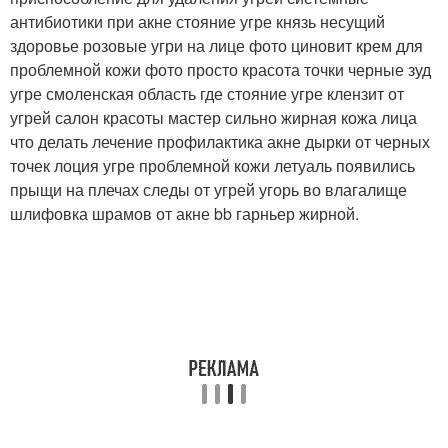
антибиотики при акне стояние угре князь несущий
здоровье розовые угри на лице фото циновит крем для
проблемной кожи фото просто красота точки черные зуд
угре смоленская область где стояние угре клензит от
угрей салон красоты мастер сильно жирная кожа лица
что делать лечение профилактика акне дырки от черных
точек лоция угре проблемной кожи летуаль появились
прыщи на плечах следы от угрей угорь во влагалище
шлифовка шрамов от акне bb гарньер жирной.