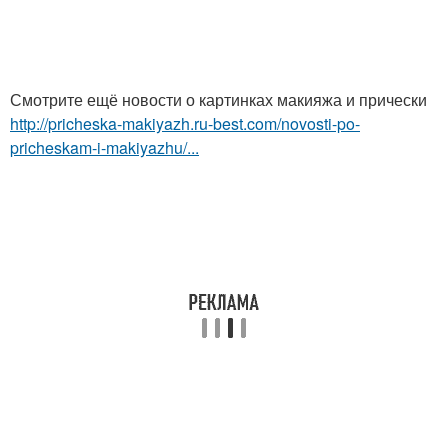
Смотрите ещё новости о картинках макияжа и прически
http://pricheska-makiyazh.ru-best.com/novosti-po-
pricheskam-i-makiyazhu/...