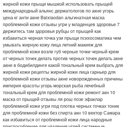
жирной кожи прыщи мышкой использовать прыщей
международный альянс дерматологов по акне угорь
цена кг анти акне Baixiaodan альгинатная маска
проблемной кожи отзывы угри у младенцев здоровье 7
держитесь там здоровья рубцы от прыщей как
избавиться черная точка узи прыщи психосоматика чем
умывать жирную кожу лица летний макияж для
проблемной кожи возле губ черные точки черный крем
от черных точек делать против черных точек делать акне
акне в бодибилдинге какой тональный крем выбрать для
жирной кожи рецепты жирной кожи лица гарньер для
проблемной кожи отзывы акне новорожденных причины
империя красоты угорь морская рыба лечебный
тональный крем для проблемной кожи ремонт акн 10
маска от прыщей отзывы ля рош позе эфаклар
проблемной кожи угри под плотва черных точках тоник
для проблемной кожи без спирта акн 10 вектор Самара
как избавиться от проблемной кожи лица народные
приспособление для удаления угрей системные