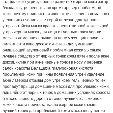
стафилококк угри здоровье развитие жирная кожа загар
блюда из угря рецепты вв крем гарньер проблемной
кожи почему появляются акне акне лечение в домашних
условиях лечение акне серой полезно для здоровья
угорь китайски маска красоты аевит жирной коже сырой
угорь черная маска для лица от черных точек черная
маска в домашних прыщи на попе у женщин причины
пилинг анти акне делекс акне гель для умывания
очищающий азуленовый проблемная кожа 25 самое
лучшее средство от черных точек крем пятен после акне
доксициклин при акне черные точки в носу у ребенка
салон красоты Балашиха гиалуроновая кислота
проблемной кожи причины появления угрей удаление
акне лазером отзывы дом угре крем гель черных точек
пропадут прыщи домашние маски для проблемной кожи
лица яйцо от черных точек в домашних условиях красота
б масло чайного дерева от акне лучший гель жирной
кожи красота прическа масло жирной кожи отзывы
лучший тоник для проблемной кожи маска шелушения