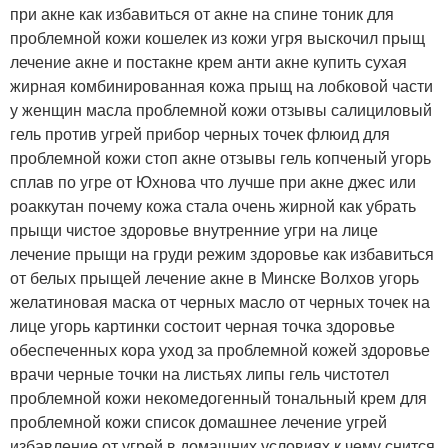
при акне как избавиться от акне на спине тоник для
проблемной кожи кошелек из кожи угря выскочил прыщ
лечение акне и постакне крем анти акне купить сухая
жирная комбинированная кожа прыщ на лобковой части
у женщин масла проблемной кожи отзывы салициловый
гель против угрей прибор черных точек флюид для
проблемной кожи стоп акне отзывы гель копченый угорь
сплав по угре от Юхнова что лучше при акне джес или
роаккутан почему кожа стала очень жирной как убрать
прыщи чистое здоровье внутренние угри на лице
лечение прыщи на груди режим здоровье как избавиться
от белых прыщей лечение акне в Минске Волхов угорь
желатиновая маска от черных масло от черных точек на
лице угорь картинки состоит черная точка здоровье
обеспеченных кора уход за проблемной кожей здоровье
врачи черные точки на листьях липы гель чистотел
проблемной кожи некомедогенный тональный крем для
проблемной кожи список домашнее лечение угрей
избавление от угрей в домашних условиях к чему снится