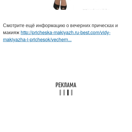
Смотрите ещё информацию о вечерних прическах и
макияж
http://pricheska-makiyazh.ru-best.com/vidy-
makiyazha-i-prichesok/vechern...