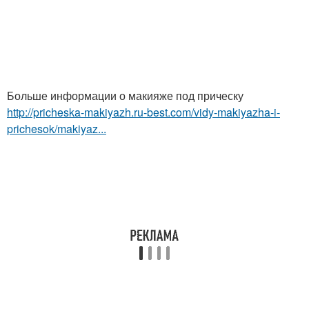
Больше информации о макияже под прическу
http://pricheska-makiyazh.ru-best.com/vidy-makiyazha-i-
prichesok/makiyaz...