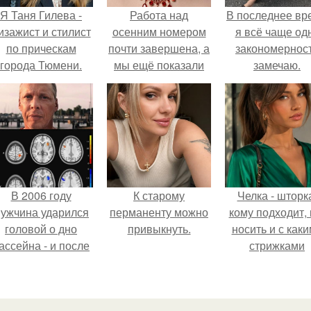
Я Таня Гилева -
Работа над
В последнее вр
изажист и стилист
осенним номером
я всё чаще од
по прическам
почти завершена, а
закономернос
города Тюмени.
мы ещё показали
замечаю.
не всю красоту из
летнего!
В 2006 году
К старому
Челка - шторк
ужчина ударился
перманенту можно
кому подходит, 
головой о дно
привыкнуть.
носить и с как
ассейна - и после
стрижками
этого его жизнь
сочетать.
зменилась самым
транным образом.