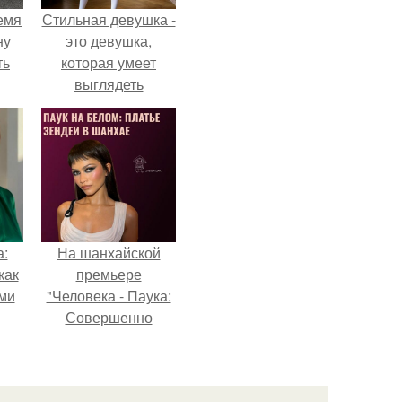
емя
Стильная девушка -
ну
это девушка,
ть
которая умеет
выглядеть
привлекательно и
элегантно в любои
ситуации.
а:
На шанхайской
как
премьере
ими
"Человека - Паука:
Совершенно
Новый День"
зендея выбрала не
просто очередной