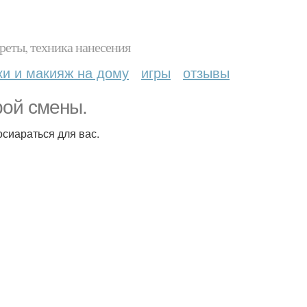
реты, техника нанесения
ки и макияж на дому
игры
отзывы
рой смены.
осиараться для вас.