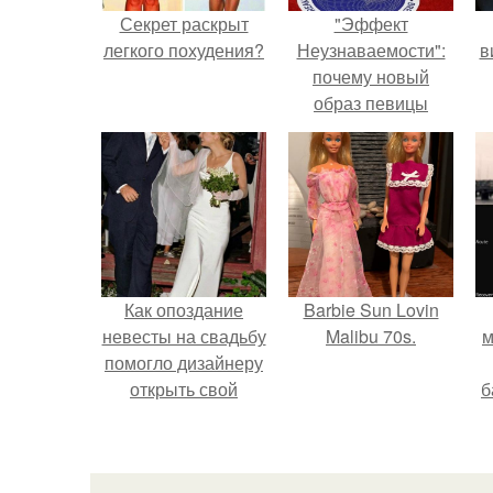
Секрет раскрыт
"Эффект
легкого похудения?
Неузнаваемости":
в
почему новый
образ певицы
вызвал споры о
гранях
возможного?
Как опоздание
Barbie Sun Lovin
невесты на свадьбу
Malibu 70s.
м
помогло дизайнеру
открыть свой
б
бренд.
и
с