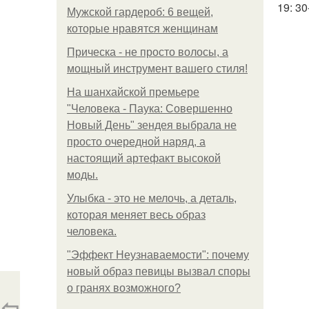
19: 30
Мужской гардероб: 6 вещей,
которые нравятся женщинам
Прическа - не просто волосы, а
мощный инструмент вашего стиля!
На шанхайской премьере
"Человека - Паука: Совершенно
Новый День" зендея выбрала не
просто очередной наряд, а
настоящий артефакт высокой
моды.
Улыбка - это не мелочь, а деталь,
которая меняет весь образ
человека.
"Эффект Неузнаваемости": почему
новый образ певицы вызвал споры
о гранях возможного?
⇦