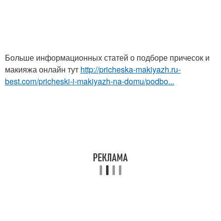
Больше информационных статей о подборе причесок и
макияжа онлайн тут
http://pricheska-makiyazh.ru-
best.com/pricheski-i-makiyazh-na-domu/podbo...