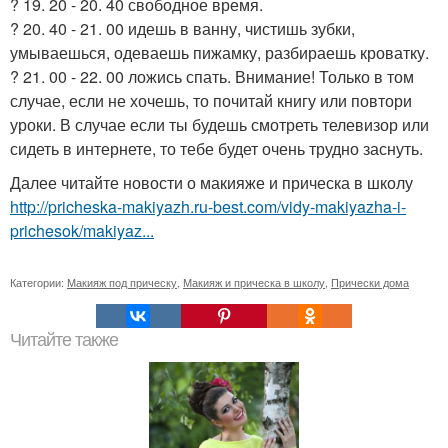
? 19. 20 - 20. 40 свободное время.
? 20. 40 - 21. 00 идешь в ванну, чистишь зубки,
умываешься, одеваешь пижамку, разбираешь кроватку.
? 21. 00 - 22. 00 ложись спать. Внимание! Только в том
случае, если не хочешь, то почитай книгу или повтори
уроки. В случае если ты будешь смотреть телевизор или
сидеть в интернете, то тебе будет очень трудно заснуть.
Далее читайте новости о макияже и прическа в школу
http://pricheska-makiyazh.ru-best.com/vidy-makiyazha-i-
prichesok/makiyaz...
Категории:
Макияж под прическу
,
Макияж и прическа в школу
,
Прически дома
Читайте также