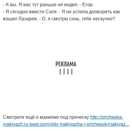
- А вы. Я вас тут раньше не видел. - Егор.
- Я сегодня вместо Сати. - Я не успела дооворить как
вошел Лазарев. - О, я смотрю сонь, тебе нескучно?
Смотрите ещё о макияже под прическу
http://pricheska-
makiyazh.ru-best.com/vidy-makiyazha-i-prichesok/makiyaz...