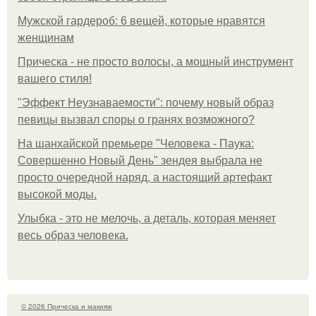
Мужской гардероб: 6 вещей, которые нравятся
женщинам
Прическа - не просто волосы, а мощный инструмент
вашего стиля!
"Эффект Неузнаваемости": почему новый образ
певицы вызвал споры о гранях возможного?
На шанхайской премьере "Человека - Паука:
Совершенно Новый День" зендея выбрала не
просто очередной наряд, а настоящий артефакт
высокой моды.
Улыбка - это не мелочь, а деталь, которая меняет
весь образ человека.
© 2026 Прическа и макияж