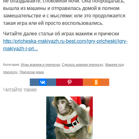
не опаздывайте, спокойной ночи. Она попрощалась,
вышла из машины и отправилась домой в полном
замешательстве и с мыслями: или это продолжается
такая игра или ей просто воспользовались.
Читайте далее статьи об играх макияж и прически
http://pricheska-makiyazh.ru-best.com/igry-pricheski/igry-
makiyazh-i-pri...
Категории:
Игры макияж и прически
,
Сделать макияж прическу
,
Макияж под
прическу
,
Прически дома
Читайте также