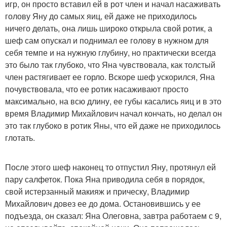
игр, он просто вставил ей в рот член и начал насаживать
голову Яну до самых яиц, ей даже не приходилось
ничего делать, она лишь широко открыла свой ротик, а
шеф сам опускал и поднимал ее голову в нужном для
себя темпе и на нужную глубину, но практически всегда
это было так глубоко, что Яна чувствовала, как толстый
член растягивает ее горло. Вскоре шеф ускорился, Яна
почувствовала, что ее ротик насаживают просто
максимально, на всю длину, ее губы касались яиц и в это
время Владимир Михайлович начал кончать, но делал он
это так глубоко в ротик Яны, что ей даже не приходилось
глотать.
После этого шеф наконец то отпустил Яну, протянул ей
пару салфеток. Пока Яна приводила себя в порядок,
свой истерзанный макияж и прическу, Владимир
Михайлович довез ее до дома. Остановившись у ее
подъезда, он сказал: Яна Олеговна, завтра работаем с 9,