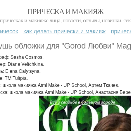
ПРИЧЕСКА И МАКИЯЖ
прическах и макияже лица, новости, отзывы, новинки, сек
ичесок
как делать прически и макияж
причес
ушь обложки для "Gorod Любви" Mag
раф: Sasha Cosmos.
р: Diana Velichkina.
ь: Elena Galytsyna.
: TM Tulipia.
: школа макияжа Atml Make - UP School, Артем Ткачев.
ска: школа макияжа Atml Make - UP School, Анастасия Бере