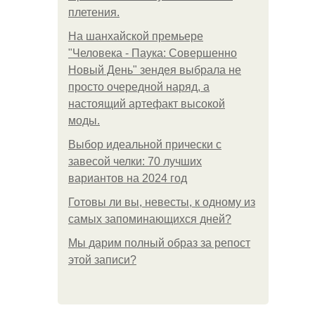
плетения.
На шанхайской премьере
"Человека - Паука: Совершенно
Новый День" зендея выбрала не
просто очередной наряд, а
настоящий артефакт высокой
моды.
Выбор идеальной прически с
завесой челки: 70 лучших
вариантов на 2024 год
Готовы ли вы, невесты, к одному из
самых запоминающихся дней?
Мы дарим полный образ за репост
этой записи?