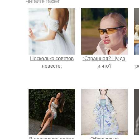
Читайте также
Несколько советов
"Страшная? Ну да,
невесте:
и что?
р
В последнее время
Обзорчик на