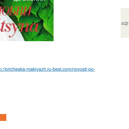
⇨
tp://pricheska-makiyazh.ru-best.com/novosti-po-