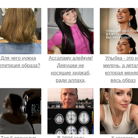
Для чего нужна
Ассаламу алейкум!
Улыбка - это 
епетиция образа?
Девушки не
мелочь, а детал
носящие хиджаб,
которая меня
ради аллаха,
весь образ
потратьте пару
человека.
минут на прочтение
этой статьи!
Топ 5 процедур
В 2006 году
К старому