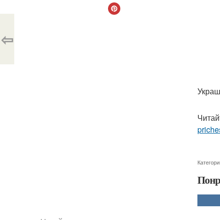
⇦
Украш
Читай
priche
Категори
Понр