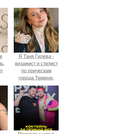
не
Я Таня Гилева -
ь,
визажист и стилист
ет
по прическам
города Тюмени.
Приходи к нам в