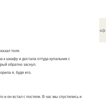
⇨
сказал толя.
ла к шкафу и достала оттуда купальник с
орый обратно заснул.
орила я, будя его.
го и он встал с постели. В час мы спустились и