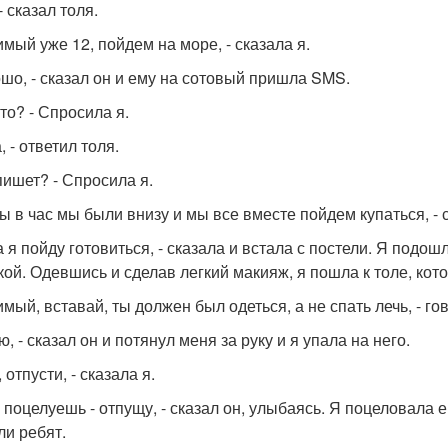
 - сказал толя.
имый уже 12, пойдем на море, - сказала я.
ошо, - сказал он и ему на сотовый пришла SMS.
это? - Спросила я.
, - ответил толя.
пишет? - Спросила я.
бы в час мы были внизу и мы все вместе пойдем купаться, - 
а я пойду готовиться, - сказала и встала с постели. Я подош
кой. Одевшись и сделав легкий макияж, я пошла к толе, кот
мый, вставай, ты должен был одеться, а не спать лечь, - гов
ю, - сказал он и потянул меня за руку и я упала на него.
, отпусти, - сказала я.
 поцелуешь - отпущу, - сказал он, улыбаясь. Я поцеловала е
ли ребят.