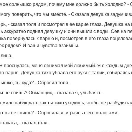
, мое солнышко рядом, почему мне должно быть холодно? - 
е могу поверить, что мы вместе. - Сказала девушка задумчив
ерь, - сказал толя и посмотрел в ее карие глаза. Девушка н
ь аккуратно поднял девушку и они вышли с воды. Сев на пе
ка повернулась к парню и, посмотрев в его глаза поцелова
ек рядом? И ваши чувства взаимны.
лина.
 Я проснулась, меня обнимал мой любимый. Я с каждым дне
о парня. Девушка тихо убрала его руки с талии, собираясь в
нышко, ты куда? - Спросил толя.
 ты не спишь? Обманщик, - сказала я, улыбаясь.
о мило наблюдать как ты тихо уходишь, чтобы не разбудить 
но ты не спишь? - Спросила я, играясь с его волосами.
полчаса, - сказал толя.