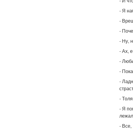
- И ч
- Я на
- Вреш
- Поч
- Ну, 
- Ах, 
- Люби
- Пока
- Лад
страс
- Толя
- Я п
лежал
- Все,