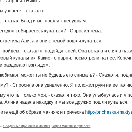
? - Спросил Никита.
м узнаете, - сказал я.
й, - сказал Влад и мы пошли к девушкам.
сегодня собираетесь купаться? - Спросил тёма.
- ответила Алиса и они с тёмой пошли купаться.
, пойдем, - сказал я, подойдя к ней. Она встала и сняла нак
овый купальник. Какие-то парни, посмотрели на нее. Конечно
ки раздевают взглядом.
 любимая, может ты не будешь его снимать? - Сказал я, подн
ему? - Спросила она удивленно. Я положил руки на её талию
му что ты только моя, - сказал я тихо. Она улыбнулась и я п
а. Алина надела накидку и мы все дружно пошли купаться.
ите ещё об образе макияж и прическа
http://pricheska-makiy
и:
Свадебные прически и макияж
,
Образ макияж и прическа