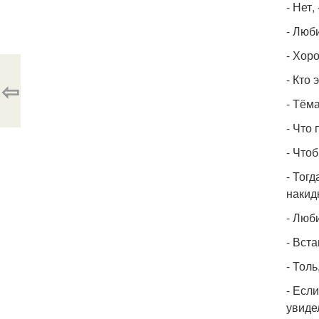
- Нет,
- Люб
- Хор
- Кто 
⇦
- Тёма
- Что 
- Что
- Тогд
накид
- Люби
- Вста
- Толь
- Если
увиде