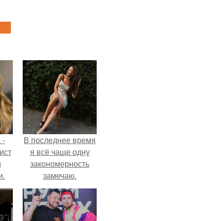
 -
В последнее время
ист
я всё чаще одну
м
закономерность
и.
замечаю.