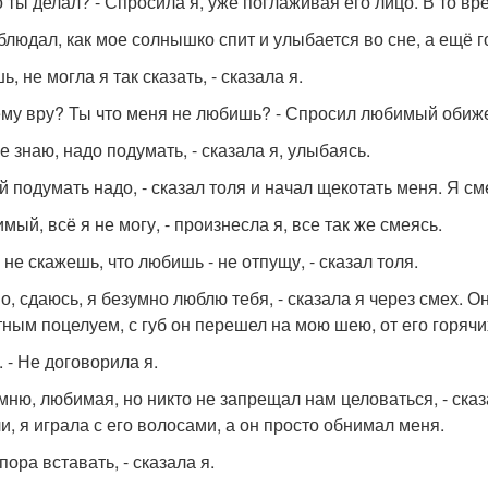
то ты делал? - Спросила я, уже поглаживая его лицо. В то вр
блюдал, как мое солнышко спит и улыбается во сне, а ещё го
ь, не могла я так сказать, - сказала я.
ему вру? Ты что меня не любишь? - Спросил любимый обиж
не знаю, надо подумать, - сказала я, улыбаясь.
ей подумать надо, - сказал толя и начал щекотать меня. Я с
мый, всё я не могу, - произнесла я, все так же смеясь.
 не скажешь, что любишь - не отпущу, - сказал толя.
но, сдаюсь, я безумно люблю тебя, - сказала я через смех. 
тным поцелуем, с губ он перешел на мою шею, от его горяч
. - Не договорила я.
омню, любимая, но никто не запрещал нам целоваться, - сказ
и, я играла с его волосами, а он просто обнимал меня.
 пора вставать, - сказала я.