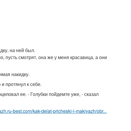
идку, на ней был.
, пусть смотрят, она же у меня красавица, а они
имая накидку.
 и протянул к себе.
оцеловал ее. - Голубки пойдемте уже, - сказал
azh.ru-best.com/kak-delat-pricheski-i-makiyazh/obr...