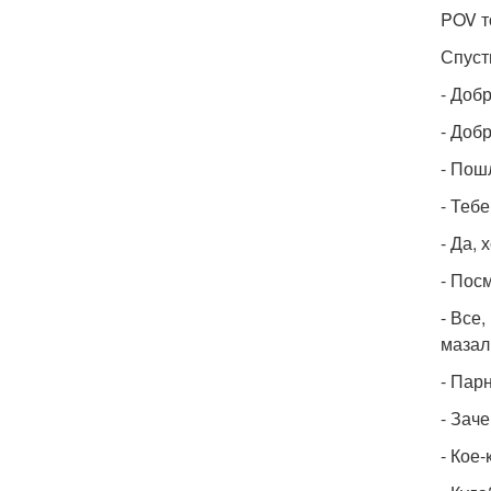
POV т
Спуст
- Доб
- Добр
- Пош
- Теб
- Да, 
- Посм
- Все
мазал
- Парн
- Зач
- Кое-