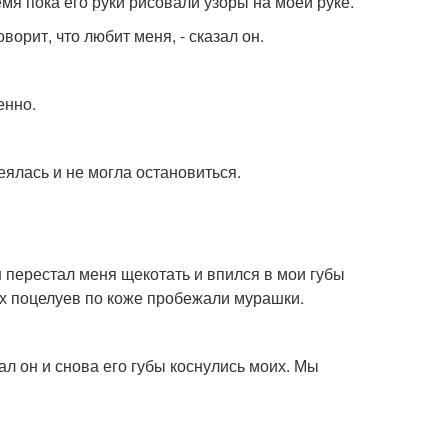
емя пока его руки рисовали узоры на моей руке.
ворит, что любит меня, - сказал он.
енно.
меялась и не могла остановиться.
Он перестал меня щекотать и впился в мои губы
их поцелуев по коже пробежали мурашки.
ал он и снова его губы коснулись моих. Мы