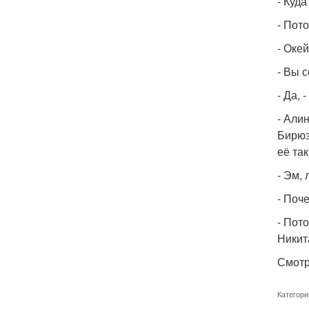
- Куда
- Пото
- Оке
- Вы 
- Да, 
- Алин
Бирюз
её та
- Эм,
- Поч
- Пото
Никит
Смотр
Категори