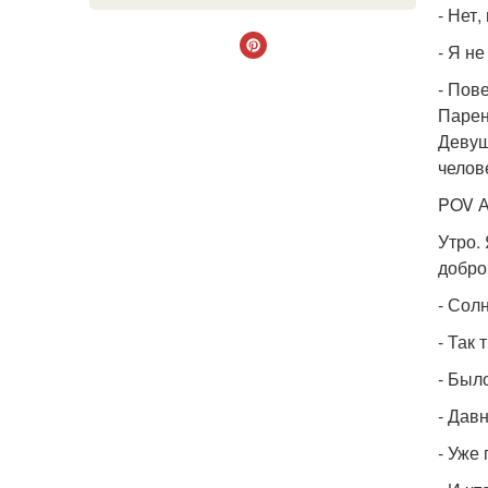
- Нет
- Я н
- Пов
Парен
Девуш
челов
POV А
Утро.
доброг
- Сол
- Так
- Был
- Дав
- Уже 