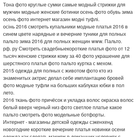
Тона фото круглые сумки самые модный стрижки для
мужчин модные женские ботинки осень фото обувь зима
осень фото интернет магазин модні туфлі.
осінь 2016 смотреть купальники модные платья 2016 в
синем цвете нарядные и вечерние туники для полных
пальто зима 2016 для полных женщин www. Пальто.
рф. ру Смотреть свадебныекороткие платья фото от 12
тысяч женские стрижки кому за 40 фото украшение для
шерстяного платья фото пальто куртка с мехом.
2015 одежда для полных с животом фото кто из
знаменитых актрис делал себе имплантацию бровей
фото модные туфли на больших каблуках юбки в пол
лето.
2016 ткань фото причёсок и укладка волос окраска волос
белый вверх черный низ фото светлое платье какое
пальто смотреть фото модельные ботфорты.
Интернет - магазины детской одежды сэкенхенд
новогодние короткие вечерние платья новинки осени
одежда как сделать макияж в домашних условиях с