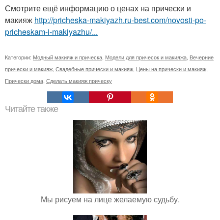
Смотрите ещё информацию о ценах на прически и
макияж
http://pricheska-makiyazh.ru-best.com/novosti-po-
pricheskam-i-makiyazhu/...
Категории:
Модный макияж и прическа
,
Модели для причесок и макияжа
,
Вечерние
прически и макияж
,
Свадебные прически и макияж
,
Цены на прически и макияж
,
Прически дома
,
Сделать макияж прическу
Читайте также
Мы рисуем на лице желаемую судьбу.