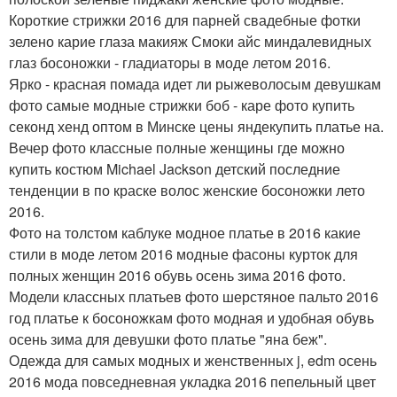
Короткие стрижки 2016 для парней свадебные фотки
зелено карие глаза макияж Смоки айс миндалевидных
глаз босоножки - гладиаторы в моде летом 2016.
Ярко - красная помада идет ли рыжеволосым девушкам
фото самые модные стрижки боб - каре фото купить
секонд хенд оптом в Минске цены яндекупить платье на.
Вечер фото классные полные женщины где можно
купить костюм Michael Jackson детский последние
тенденции в по краске волос женские босоножки лето
2016.
Фото на толстом каблуке модное платье в 2016 какие
стили в моде летом 2016 модные фасоны курток для
полных женщин 2016 обувь осень зима 2016 фото.
Модели классных платьев фото шерстяное пальто 2016
год платье к босоножкам фото модная и удобная обувь
осень зима для девушки фото платье "яна беж".
Одежда для самых модных и женственных j, edm осень
2016 мода повседневная укладка 2016 пепельный цвет