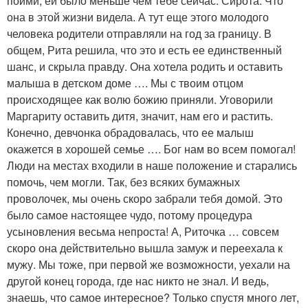
пойми, ей было меньше чем тебе сейчас. Сирота. Что
она в этой жизни видела. А тут еще этого молодого
человека родители отправляли на год за границу. В
общем, Рита решила, что это и есть ее единственный
шанс, и скрыла правду. Она хотела родить и оставить
малыша в детском доме …. Мы с твоим отцом
происходящее как волю божию приняли. Уговорили
Маргариту оставить дитя, значит, нам его и растить.
Конечно, девчонка обрадовалась, что ее малыш
окажется в хорошей семье …. Бог нам во всем помогал!
Люди на местах входили в наше положение и старались
помочь, чем могли. Так, без всяких бумажных
проволочек, мы очень скоро забрали тебя домой. Это
было самое настоящее чудо, потому процедура
усыновления весьма непроста! А, Риточка … совсем
скоро она действительно вышла замуж и переехала к
мужу. Мы тоже, при первой же возможности, уехали на
другой конец города, где нас никто не знал. И ведь,
знаешь, что самое интересное? Только спустя много лет,