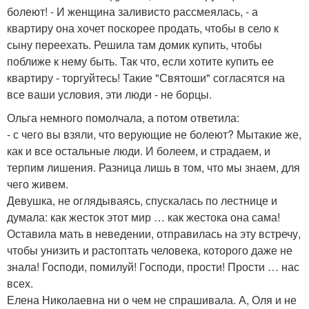
болеют! - И женщина заливисто рассмеялась, - а
квартиру она хочет поскорее продать, чтобы в село к
сыну переехать. Решила там домик купить, чтобы
поближе к нему быть. Так что, если хотите купить ее
квартиру - торгуйтесь! Такие "Святоши" согласятся на
все ваши условия, эти люди - не борцы.
Ольга немного помолчала, а потом ответила:
- с чего вы взяли, что верующие не болеют? Мытакие же,
как и все остальные люди. И болеем, и страдаем, и
терпим лишения. Разница лишь в том, что мы знаем, для
чего живем.
Девушка, не оглядываясь, спускалась по лестнице и
думала: как жесток этот мир … как жестока она сама!
Оставила мать в неведении, отправилась на эту встречу,
чтобы унизить и растоптать человека, которого даже не
знала! Господи, помилуй! Господи, прости! Прости … нас
всех.
Елена Николаевна ни о чем не спрашивала. А, Оля и не