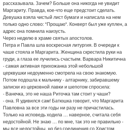
рассказывала. Зачем? Больше она никогда не увидит
Маргариту. Правда, кое-что еще предстоит сделать.
Девушка взяла чистый лист бумаги и написала на нем
только одно слово: "Прощаю". Конверт был уже куплен, а
адрес она помнила наизусть.
Через неделю в храме святых апостолов.
Петра и Павла шла воскресная литургия. В очереди к
чаше стояла и Маргарита. Женщина скрестила руки на
груди, а глаза ее лучились счастьем. Варвара Никитична
- самая активная прихожанка этой небольшой
церквушки недоуменно смотрела на свою знакомую.
Потом подошла к мальчику - алтарнику, забиравшему
записки из церковной лавки и шепотом спросила:
- Ванечка, это не наша Риточка там стоит у чаши?
- она. Я удивился сам! Батюшка говорит, что Маргарита
Павловна за все эти годы ни разу не причастилась.
Только на исповедь ходила … наверное, считала себя
недостойной. Не знаю … по мне, так это не правильно -
мы все недостойны, но без соединения со Христом