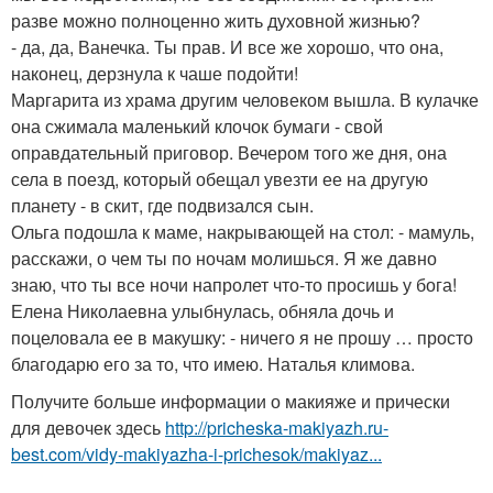
разве можно полноценно жить духовной жизнью?
- да, да, Ванечка. Ты прав. И все же хорошо, что она,
наконец, дерзнула к чаше подойти!
Маргарита из храма другим человеком вышла. В кулачке
она сжимала маленький клочок бумаги - свой
оправдательный приговор. Вечером того же дня, она
села в поезд, который обещал увезти ее на другую
планету - в скит, где подвизался сын.
Ольга подошла к маме, накрывающей на стол: - мамуль,
расскажи, о чем ты по ночам молишься. Я же давно
знаю, что ты все ночи напролет что-то просишь у бога!
Елена Николаевна улыбнулась, обняла дочь и
поцеловала ее в макушку: - ничего я не прошу … просто
благодарю его за то, что имею. Наталья климова.
Получите больше информации о макияже и прически
для девочек здесь
http://pricheska-makiyazh.ru-
best.com/vidy-makiyazha-i-prichesok/makiyaz...