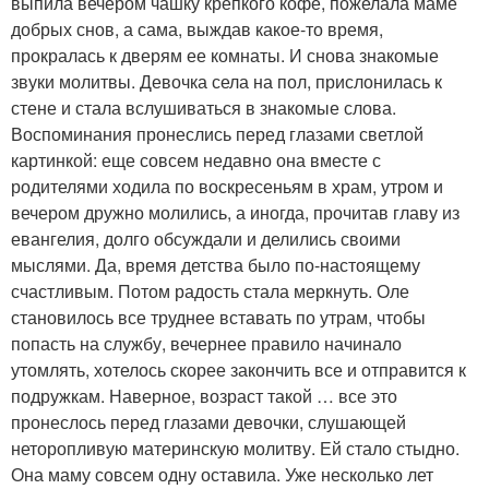
выпила вечером чашку крепкого кофе, пожелала маме
добрых снов, а сама, выждав какое-то время,
прокралась к дверям ее комнаты. И снова знакомые
звуки молитвы. Девочка села на пол, прислонилась к
стене и стала вслушиваться в знакомые слова.
Воспоминания пронеслись перед глазами светлой
картинкой: еще совсем недавно она вместе с
родителями ходила по воскресеньям в храм, утром и
вечером дружно молились, а иногда, прочитав главу из
евангелия, долго обсуждали и делились своими
мыслями. Да, время детства было по-настоящему
счастливым. Потом радость стала меркнуть. Оле
становилось все труднее вставать по утрам, чтобы
попасть на службу, вечернее правило начинало
утомлять, хотелось скорее закончить все и отправится к
подружкам. Наверное, возраст такой … все это
пронеслось перед глазами девочки, слушающей
неторопливую материнскую молитву. Ей стало стыдно.
Она маму совсем одну оставила. Уже несколько лет