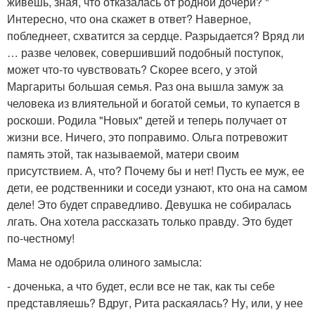
живешь, зная, что отказалась от родной дочери? "
Интересно, что она скажет в ответ? Наверное,
побледнеет, схватится за сердце. Разрыдается? Вряд ли
… разве человек, совершивший подобный поступок,
может что-то чувствовать? Скорее всего, у этой
Маргариты большая семья. Раз она вышла замуж за
человека из влиятельной и богатой семьи, то купается в
роскоши. Родила "Новых" детей и теперь получает от
жизни все. Ничего, это поправимо. Ольга потревожит
память этой, так называемой, матери своим
присутствием. А, что? Почему бы и нет! Пусть ее муж, ее
дети, ее родственники и соседи узнают, кто она на самом
деле! Это будет справедливо. Девушка не собиралась
лгать. Она хотела рассказать только правду. Это будет
по-честному!
Мама не одобрила олиного замысла:
- доченька, а что будет, если все не так, как ты себе
представляешь? Вдруг, Рита раскаялась? Ну, или, у нее