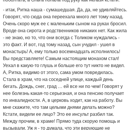
- итак, Ритка наша - сумашедшая. Да, да, не удивляйтесь.
Говорят, что сюда она переехала много лет тому назад.
Очень скоро муж ее с маленьким сыном на руках бросил.
Вроде она сирота и родственников никаких нет. Как жила
- не знаю, но то, что они всегда с Толиком нуждались -
это факт. И вот, год тому назад, сын учудил - ушел в
монастырь! А, ему только восемнадцать исполнилось!
Вы представляете! Самым настоящим монахом стал!
Уехал в какую-то глушь и больше его тут никто не видел.
А, Ритка, видимо от этого, сама умом повредилась.
Стала в храм, что на соседней улице, каждый день
бегать. Дождь, снег, град … ей все ни по чем! Говорят у
нее болезнь какая-то серьезная, и она пенсию получает
по инвалидности. А, в церковь ходит, как на работу. Вы
мне скажите, что там целыми днями делать можно?
Кстати, видели ее лицо? Это ее инсульт разбил так.
Между прочим, в храме! Прямо туда скорую помощь и
вызывали. Уж я - то думала, что эти верующие не