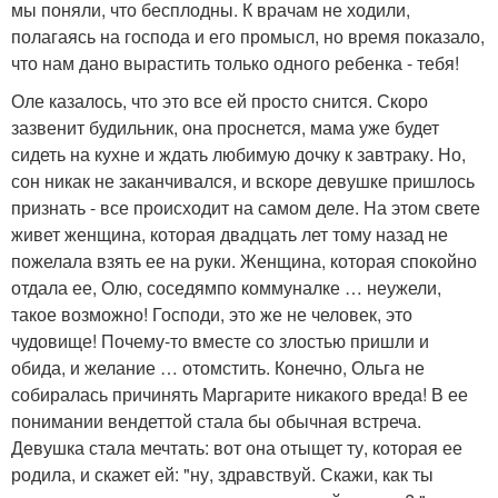
мы поняли, что бесплодны. К врачам не ходили,
полагаясь на господа и его промысл, но время показало,
что нам дано вырастить только одного ребенка - тебя!
Оле казалось, что это все ей просто снится. Скоро
зазвенит будильник, она проснется, мама уже будет
сидеть на кухне и ждать любимую дочку к завтраку. Но,
сон никак не заканчивался, и вскоре девушке пришлось
признать - все происходит на самом деле. На этом свете
живет женщина, которая двадцать лет тому назад не
пожелала взять ее на руки. Женщина, которая спокойно
отдала ее, Олю, соседямпо коммуналке … неужели,
такое возможно! Господи, это же не человек, это
чудовище! Почему-то вместе со злостью пришли и
обида, и желание … отомстить. Конечно, Ольга не
собиралась причинять Маргарите никакого вреда! В ее
понимании вендеттой стала бы обычная встреча.
Девушка стала мечтать: вот она отыщет ту, которая ее
родила, и скажет ей: "ну, здравствуй. Скажи, как ты