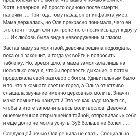
Хотя, наверное, ей просто одиноко после смерти
папочки …. Три года тому назад он от инфаркта умер.
Мама держалась, но Оля прекрасно понимала, чего ей
это стоит - родители так трепетно относились друг к другу
…. Их любовь была видна невооруженным глазом.
Застав маму за молитвой, девочка решила подождать,
пока она закончит, и тогда уж войти и попросить
таблетку. Но, время шло, а мама замолкала лишь на
несколько секунд, чтобы перевести дыхание, а потом
продолжала свой разговор с богом. Удивительным было
и то, что в комнате свет не горел, а Ольга отчетливо
слышала звучание именно церковных молитв. Значит,
мама помнит их наизусть! Это же как надо молиться,
чтобы в итоге запомнить весь молитвослов! Девочка,
ошеломленная открывшейся тайной, отправилась к себе
и еще долго не могла уснуть. Зуб больше не болел ….
Следующей ночью Оля решила не спать. Специально