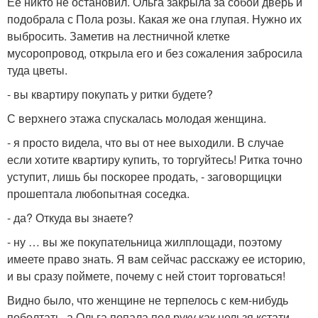
Ее никто не остановил. Ольга закрыла за собой дверь и
подобрала с Пола розы. Какая же она глупая. Нужно их
выбросить. Заметив на лестничной клетке
мусоропровод, открыла его и без сожаления забросила
туда цветы.
- вы квартиру покупать у ритки будете?
С верхнего этажа спускалась молодая женщина.
- я просто видела, что вы от нее выходили. В случае
если хотите квартиру купить, то торгуйтесь! Ритка точно
уступит, лишь бы поскорее продать, - заговорщицки
прошептала любопытная соседка.
- да? Откуда вы знаете?
- ну … вы же покупательница жилплощади, поэтому
имеете право знать. Я вам сейчас расскажу ее историю,
и вы сразу поймете, почему с ней стоит торговаться!
Видно было, что женщине не терпелось с кем-нибудь
поболтать, а Ольга попала под руку как нельзя кстати.