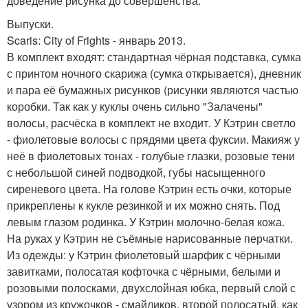
доведение рисунка до совершенства.
Выпуски.
Scaris: City of Frights - январь 2013.
В комплект входят: стандартная чёрная подставка, сумка
с принтом ночного скарижа (сумка открывается), дневник
и пара её бумажных рисунков (рисунки являются частью
коробки. Так как у куклы очень сильно "Залачены"
волосы, расчёска в комплект не входит. У Кэтрин светло
- фиолетовые волосы с прядями цвета фуксии. Макияж у
неё в фиолетовых тонах - голубые глазки, розовые тени
с небольшой синей подводкой, губы насыщенного
сиреневого цвета. На голове Кэтрин есть очки, которые
прикреплены к кукле резинкой и их можно снять. Под
левым глазом родинка. У Кэтрин молочно-белая кожа.
На руках у Кэтрин не съёмные нарисованные перчатки.
Из одежды: у Кэтрин фиолетовый шарфик с чёрными
завитками, полосатая кофточка с чёрными, белыми и
розовыми полосками, двухслойная юбка, первый слой с
узором из кружочков - смайликов, второй полосатый, как