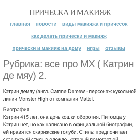
ПРИЧЕСКА И МАКИЯЖ
главная
новости
виды макияжа и причесок
как делать прически и макияж
прически и макияж на дому
игры
отзывы
Рубрика: все про МХ ( Катрин
де мяу) 2.
Кэтрин демяу (англ. Catrine Demew - персонаж кукольной
линии Monster High от компании Mattel.
Биография.
Кэтрин 415 лет, она дочь кошки оборотня. Питомца у
Кэтрин нет, но как написано в официальной биографии,
ей нравятся скарижские голуби. Стиль: предпочитает
скарижский стиль в одежде, который помогает ей