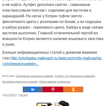
и её кофта. Аутфит дополнен светло - сиреневым
пластмассовым поясом с отделами для кисточек и
карандашей. На ногах у Кэтрин туфли светло -
фиолетового цвета с розочками по бокам, а их подошва
и каблук розово - сиреневого цвета. Каблук в виде связки
кисточек выполнен. Главной отличительной чертой во
внешности Кэтрин является наличие кошачьего хвостика
и ушек.
Больше информационных статей о дневном макияже
глаз
http://pricheska-makiyazh.ru-best.com/vidy-makiyazha-
i-prichesok/svadebn...
Категории:
Свадебные прически и макияж
,
Стилист по прическам и макияжу
,
Вечерние прически и макияж
,
Образ макияж и прическа
Читайте также