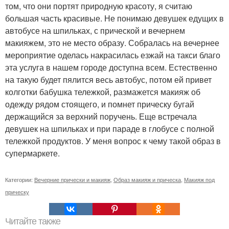
том, что они портят природную красоту, я считаю
большая часть красивые. Не понимаю девушек едущих в
автобусе на шпильках, с прической и вечернем
макияжем, это не место образу. Собралась на вечернее
мероприятие оделась накрасилась езжай на такси благо
эта услуга в нашем городе доступна всем. Естественно
на такую будет пялится весь автобус, потом ей привет
колготки бабушка тележкой, размажется макияж об
одежду рядом стоящего, и помнет прическу бугай
держащийся за верхний поручень. Еще встречала
девушек на шпильках и при параде в глобусе с полной
тележкой продуктов. У меня вопрос к чему такой образ в
супермаркете.
Категории:
Вечерние прически и макияж
,
Образ макияж и прическа
,
Макияж под
прическу
Читайте также