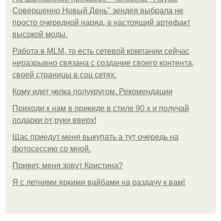
Совершенно Новый День" зендея выбрала не
просто очередной наряд, а настоящий артефакт
высокой моды.
Работа в MLM, то есть сетевой компании сейчас
неразрывно связана с создание своего контента,
своей страницы в соц сетях.
Кому идет челка полукругом. Рекомендации
Приходи к нам в прикиде в стиле 90 х и получай
подарки от руки вверх!
Щас приедут меня выкупать а тут очередь на
фотосессию со мной.
Привет, меня зовут Кристина?
Я с летними яркими вайбами на раздачу к вам!