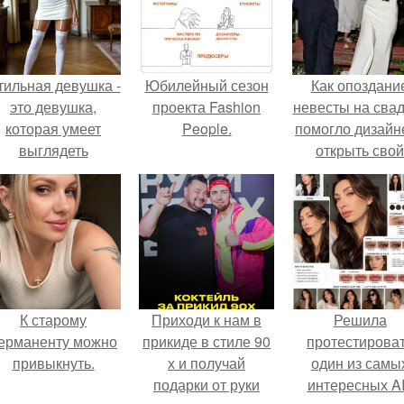
тильная девушка -
Юбилейный сезон
Как опоздани
это девушка,
проекта Fashion
невесты на сва
которая умеет
People.
помогло дизайн
выглядеть
открыть свой
привлекательно и
бренд.
легантно в любои
ситуации.
К старому
Приходи к нам в
Решила
ерманенту можно
прикиде в стиле 90
протестирова
привыкнуть.
х и получай
один из самы
подарки от руки
интересных AI