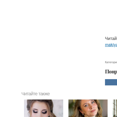
Читай
makiya
Категори
Понр
Читайте также