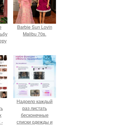
е
Barbie Sun Lovin
дьбу
Malibu 70s.
еру
Надоело каждый
ть
раз листать
х
бесконечные
 -
списки одежды и