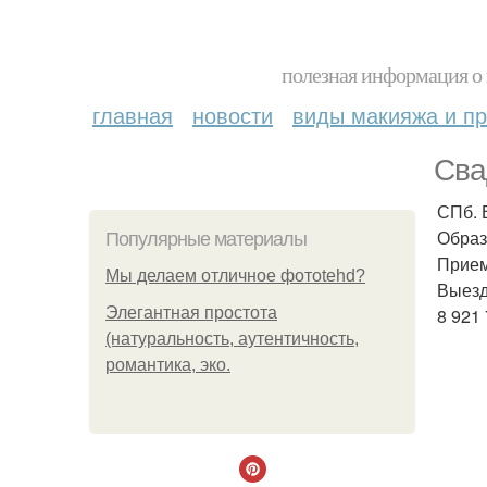
полезная информация о 
главная
новости
виды макияжа и пр
Сва
СПб. 
Образ
Популярные материалы
Прием
Мы делаем отличное фотоtehd?
Выезд
Элегантная простота
8 921 
(натуральность, аутентичность,
романтика, эко.