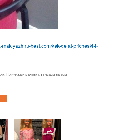
a-makiyazh.ru-best.com/kak-delat-pricheski-i-
ияж
,
Прическа и макияж с выездом на дом