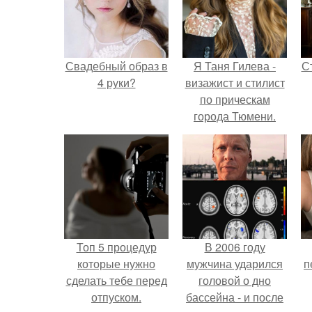
Свадебный образ в
Я Таня Гилева -
С
4 руки?
визажист и стилист
по прическам
города Тюмени.
э
Топ 5 процедур
В 2006 году
которые нужно
мужчина ударился
п
сделать тебе перед
головой о дно
отпуском.
бассейна - и после