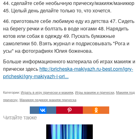
44. сделайте себе необычную прическу/макияж/маникюр
45. Целый день делайте только то, что хочется.
46. приготовьте себе любимую еду из детства 47. Сидеть
на берегу речки и болтать в воде ногами 48. Нарядить
котов или собак в одежду 49. Пускать бумажные
самолетики 50. Взять журнал и подрисовывать "Рога и
усы" на фотографиях Юлия боженова.
Больше информационного материала об играх макияж и
прически здесь
http://pricheska-makiyazh.ru-best.com/igry-
pricheski/igry-makiyazh-i-pri...
Категории:
Играть в игру прически и макияж
,
Игры макияж и прически
,
Макияж под
прическу
,
Маникюр педикюр макияж прическа
Читайте также