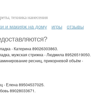
реты, техника нанесения
ки и макияж на дому
игры
отзывы
едоставляются?
ладка - Катерина 89026303863.
ладка, мужская стрижка - Людмила 89526519050.
ламинирование ресниц, прикорневой объём -
ц - Елена 89504537025.
юбовь 89028033671.