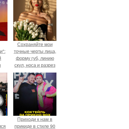
Сохраняйте мои
и":
точные черты лица,
й
форму губ, линию
ы
скул, носа и разрез
 о
глаз.
Приходи к нам в
лся
прикиде в стиле 90