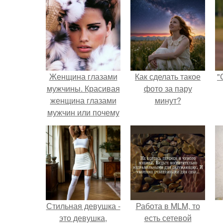
Женщина глазами
Как сделать такое
"
мужчины. Красивая
фото за пару
женщина глазами
минут?
мужчин или почему
так важно
заниматься собой.
Стильная девушка -
Работа в MLM, то
это девушка,
есть сетевой