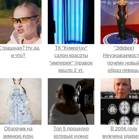
Страшная? Ну да,
ТК "Кумертау"
"Эффект
и что?
салон красоты
Неузнаваемост
"империя" (правое
почему новы
крыло 2 эт.
образ певиц
вызвал споры
гранях
возможного?
Обзорчик на
Топ 5 процедур
В 2006 году
зимнюю курн.
которые нужно
мужчина удари