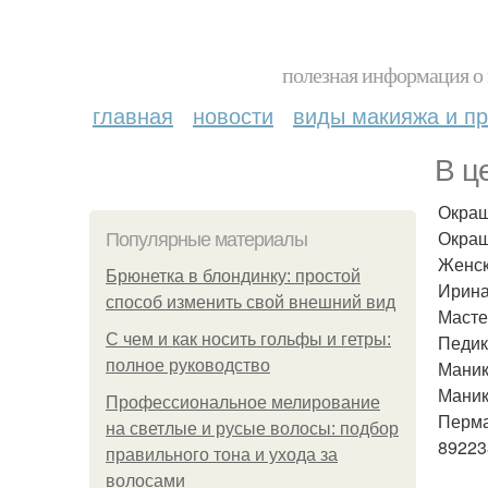
полезная информация о 
главная
новости
виды макияжа и пр
В ц
Окраш
Окраш
Популярные материалы
Женск
Брюнетка в блондинку: простой
Ирина
способ изменить свой внешний вид
Масте
С чем и как носить гольфы и гетры:
Педик
полное руководство
Маник
Маник
Профессиональное мелирование
Перма
на светлые и русые волосы: подбор
89223
правильного тона и ухода за
волосами