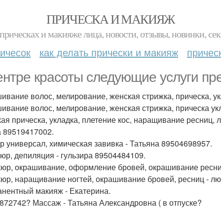
ПРИЧЕСКА И МАКИЯЖ
прическах и макияже лица, новости, отзывы, новинки, сек
ичесок
как делать прически и макияж
причес
ентре красоты следующие услуги пр
ивание волос, мелирование, женская стрижка, прическа, ук
ивание волос, мелирование, женская стрижка, прическа ук
ая прическа, укладка, плетение кос, наращивание ресниц, 
 89519417002.
р универсал, химическая завивка - Татьяна 89504698957.
юр, депиляция - гульзира 89504484109.
юр, окрашивание, оформление бровей, окрашивание ресни
юр, наращивание ногтей, окрашивание бровей, ресниц - л
нентный макияж - Екатерина.
872742? Массаж - Татьяна Александровна ( в отпуске?