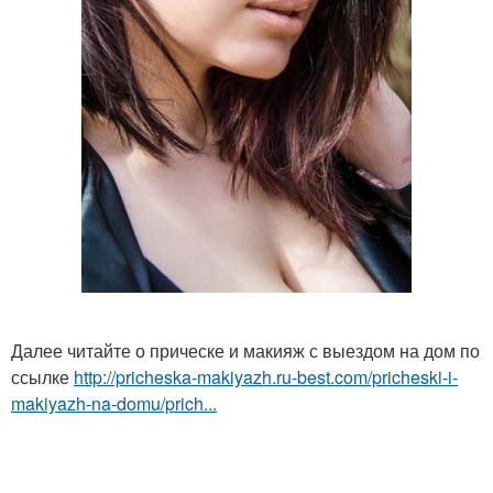
Далее читайте о прическе и макияж с выездом на дом по
ссылке
http://pricheska-makiyazh.ru-best.com/pricheski-i-
makiyazh-na-domu/prich...