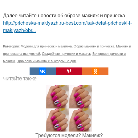
Далее читайте новости об образе макияж и прическа
http://pricheska-makiyazh.ru-best.com/kak-delat-pricheski-i-
makiyazh/obr...
Категории:
Модели для причесок и макияжа
,
Образ макияж и прическа
,
Макияж и
прическа на выпускной
,
Свадебные прически и макияж
,
Вечерние прически и
макияж
,
Прическа и макияж с выездом на дом
Читайте также
Требуются модели? Макияж?