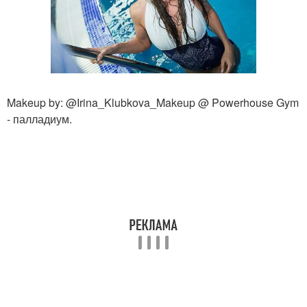
Makeup by: @Irina_Klubkova_Makeup @ Powerhouse Gym
- палладиум.