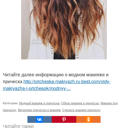
Читайте далее информацию о модном макияже и
прическа
http://pricheska-makiyazh.ru-best.com/vidy-
makiyazha-i-prichesok/modnyy-...
Категории:
Модный макияж и прическа
,
Образ макияж и прическа
,
Макияж под
прическу
,
Вечерние прически и макияж
,
Сделать макияж прическу
Читайте также