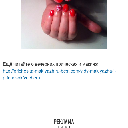
Ещё читайте о вечерних прическах и макияж
http://pricheska-makiyazh.ru-best.com/vidy-makiyazha-i-
prichesok/vechern...