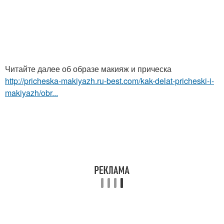
Читайте далее об образе макияж и прическа
http://pricheska-makiyazh.ru-best.com/kak-delat-pricheski-i-
makiyazh/obr...