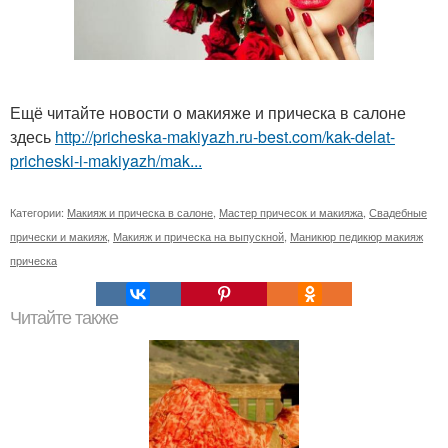
Ещё читайте новости о макияже и прическа в салоне
здесь
http://pricheska-makiyazh.ru-best.com/kak-delat-
pricheski-i-makiyazh/mak...
Категории:
Макияж и прическа в салоне
,
Мастер причесок и макияжа
,
Свадебные
прически и макияж
,
Макияж и прическа на выпускной
,
Маникюр педикюр макияж
прическа
Читайте также