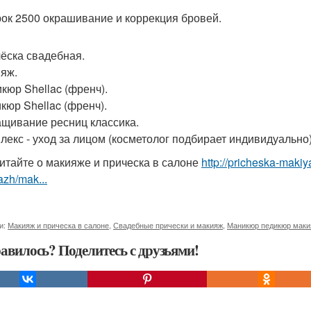
ок 2500 окрашивание и коррекция бровей.
чёска свадебная.
ияж.
икюр Shellac (френч).
икюр Shellac (френч).
ащивание ресниц классика.
плекс - уход за лицом (косметолог подбирает индивидуально)
итайте о макияже и прическа в салоне
http://pricheska-makiy
zh/mak...
и:
Макияж и прическа в салоне
,
Свадебные прически и макияж
,
Маникюр педикюр маки
авилось? Поделитесь с друзьями!