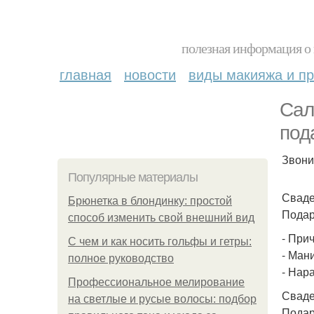
полезная информация о 
главная
новости
виды макияжа и пр
Сал
под
Звони
Популярные материалы
Сваде
Брюнетка в блондинку: простой
Подар
способ изменить свой внешний вид
- При
С чем и как носить гольфы и гетры:
- Ман
полное руководство
- Нар
Профессиональное мелирование
Сваде
на светлые и русые волосы: подбор
Подар