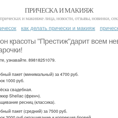
ПРИЧЕСКА И МАКИЯЖ
прическах и макияже лица, новости, отзывы, новинки, сек
ичесок
как делать прически и макияж
причес
он красоты "Престиж"дарит всем не
арочки!
те, узнавайте. 89818251079.
бный пакет (минимальный) за 4700 руб.
ок 1000 руб.
чёска свадебная.
икюр Shellac (френч).
ащивание ресниц (классика).
бный пакет (средний) за 7500 руб.
ок 2000 руб окрашивание и коррекция бровей.