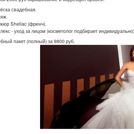
чёска свадебная.
ияж.
икюр Shellac (френч).
плекс - уход за лицом (косметолог подбирает индивидуально)
бный пакет (полный) за 9800 руб.