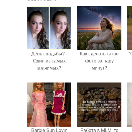
День свадьбы? -
Как сделать такое
"
Один из самых
фото за пару
значимых?
минут?
Barbie Sun Lovin
Работа в MLM, то