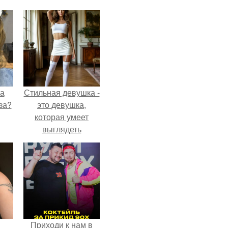
на
Стильная девушка -
за?
это девушка,
которая умеет
выглядеть
привлекательно и
элегантно в любои
ситуации.
Приходи к нам в