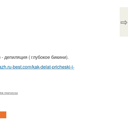
⇨
 - депиляция ( глубокое бикини).
azh.ru-best.com/kak-delat-pricheski-i-
яж прическа