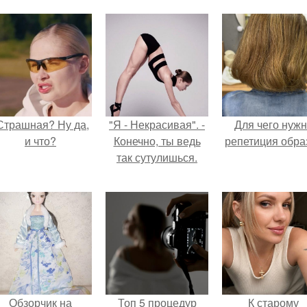
Страшная? Ну да,
"Я - Некрасивая". -
Для чего нуж
и что?
Конечно, ты ведь
репетиция обра
так сутулишься.
Обзорчик на
Топ 5 процедур
К старому