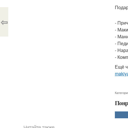
Подар
⇦
- При
- Мак
- Ман
- Пед
- Нар
- Ком
Ещё ч
makiya
Категори
Понр
Читайте также