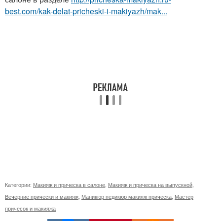
best.com/kak-delat-pricheski-i-makiyazh/mak...
Категории:
Макияж и прическа в салоне
,
Макияж и прическа на выпускной
,
Вечерние прически и макияж
,
Маникюр педикюр макияж прическа
,
Мастер
причесок и макияжа