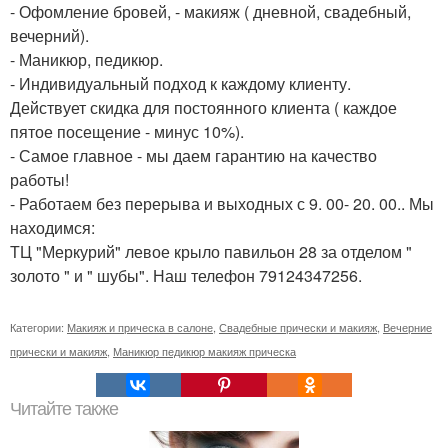
- Офомление бровей, - макияж ( дневной, свадебный,
вечерний).
- Маникюр, педикюр.
- Индивидуальный подход к каждому клиенту.
Действует скидка для постоянного клиента ( каждое
пятое посещение - минус 10%).
- Самое главное - мы даем гарантию на качество
работы!
- Работаем без перерыва и выходных с 9. 00- 20. 00.. Мы
находимся:
ТЦ "Меркурий" левое крыло павильон 28 за отделом "
золото " и " шубы". Наш телефон 79124347256.
Категории:
Макияж и прическа в салоне
,
Свадебные прически и макияж
,
Вечерние
прически и макияж
,
Маникюр педикюр макияж прическа
Читайте также