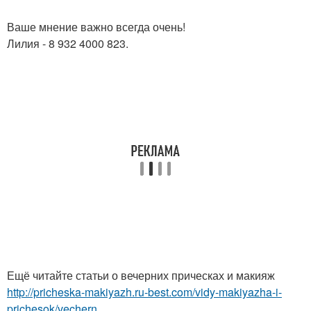
Ваше мнение важно всегда очень!
Лилия - 8 932 4000 823.
Ещё читайте статьи о вечерних прическах и макияж
http://pricheska-makiyazh.ru-best.com/vidy-makiyazha-i-
prichesok/vechern...