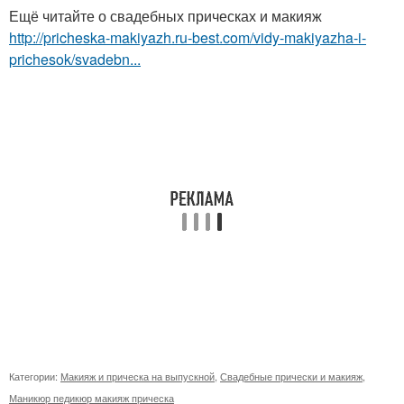
Ещё читайте о свадебных прическах и макияж
http://pricheska-makiyazh.ru-best.com/vidy-makiyazha-i-
prichesok/svadebn...
Категории:
Макияж и прическа на выпускной
,
Свадебные прически и макияж
,
Маникюр педикюр макияж прическа