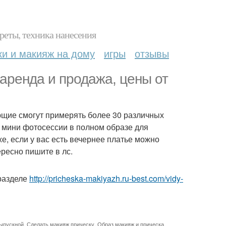
реты, техника нанесения
ки и макияж на дому
игры
отзывы
аренда и продажа, цены от
ающие смогут примерять более 30 различных
я мини фотосессии в полном образе для
е, если у вас есть вечернее платье можно
ересно пишите в лс.
разделе
http://pricheska-makiyazh.ru-best.com/vidy-
выпускной
,
Сделать макияж прическу
,
Образ макияж и прическа
,