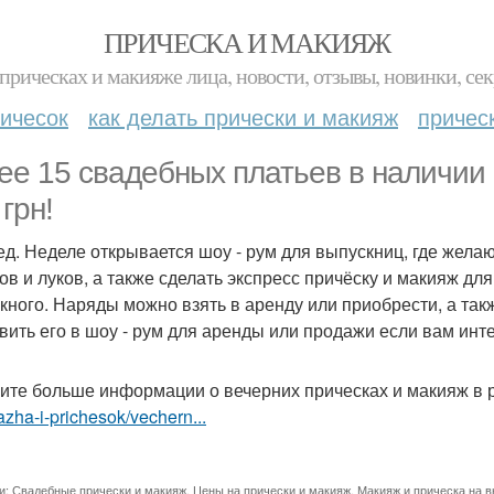
ПРИЧЕСКА И МАКИЯЖ
прическах и макияже лица, новости, отзывы, новинки, сек
ичесок
как делать прически и макияж
причес
ее 15 свадебных платьев в наличии 
грн!
ед. Неделе открывается шоу - рум для выпускниц, где жел
ов и луков, а также сделать экспресс причёску и макияж дл
кного. Наряды можно взять в аренду или приобрести, а такж
вить его в шоу - рум для аренды или продажи если вам инт
ите больше информации о вечерних прическах и макияж в 
zha-i-prichesok/vechern...
и:
Свадебные прически и макияж
,
Цены на прически и макияж
,
Макияж и прическа на 