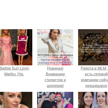
Barbie Sun Lovin
Новинка!
Работа в MLM, 
Malibu 70s.
Вниманию
есть сетевой
стилистов и
компании сейч
шоперов!
неразрывно
связана с созда
своего контент
своей страниц