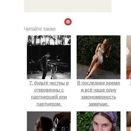
Читайте также
7. будьте честны и
В последнее время
откровенны с
я всё чаще одну
партнершей или
закономерность
партнером.
замечаю.