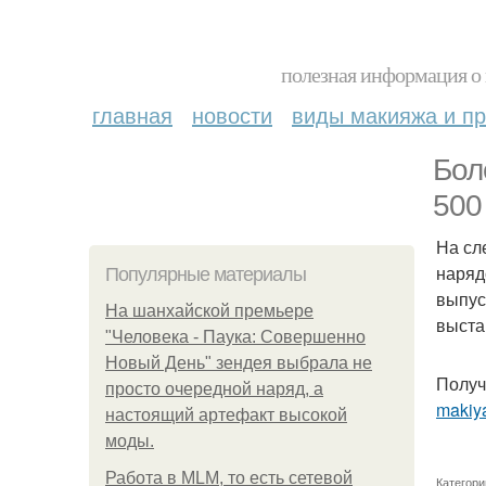
полезная информация о 
главная
новости
виды макияжа и пр
Бол
500 
На сл
наряд
Популярные материалы
выпус
На шанхайской премьере
выста
"Человека - Паука: Совершенно
Новый День" зендея выбрала не
Получ
просто очередной наряд, а
makiya
настоящий артефакт высокой
моды.
Работа в MLM, то есть сетевой
Категори