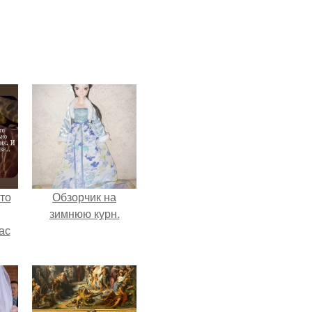
то
Обзорчик на
зимнюю курн.
ас
ние
а,
ы в