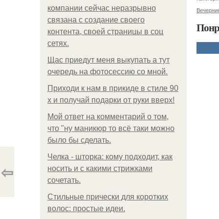
компании сейчас неразрывно
Вечерние
связана с создание своего
Понр
контента, своей страницы в соц
сетях.
Щас приедут меня выкупать а тут
очередь на фотосессию со мной.
Приходи к нам в прикиде в стиле 90
х и получай подарки от руки вверх!
Мой ответ на комментарий о том,
что "ну маникюр то всё таки можно
было бы сделать.
Челка - шторка: кому подходит, как
⇦
носить и с какими стрижками
сочетать.
Стильные прически для коротких
волос: простые идеи.