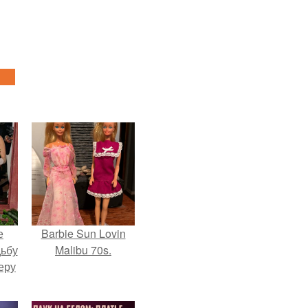
е
Barbie Sun Lovin
дьбу
Malibu 70s.
еру