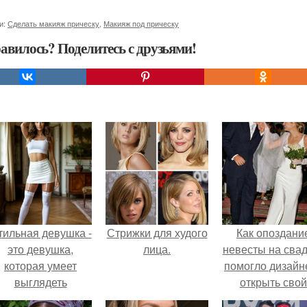
и:
Сделать макияж прическу
,
Макияж под прическу
авилось? Поделитесь с друзьями!
тильная девушка -
Стрижки для худого
Как опоздани
это девушка,
лица.
невесты на сва
которая умеет
помогло дизайн
выглядеть
открыть свой
привлекательно и
бренд.